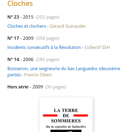
Cloches
N° 23
- 2015
(202 pages)
Cloches et clochers
-
Gérard Guiraudet
N° 17
- 2009
(358 pages)
Incidents consécutifs à la Révolution
-
Collectif SSH
N° 14
- 2006
(286 pages)
Boisseron, une seigneurie du bas Languedoc (deuxième
partie)
-
Francis Obert
Hors série
- 2009
(30 pages)