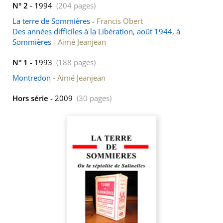
N° 2
- 1994
(204 pages)
La terre de Sommières
-
Francis Obert
Des années difficiles à la Libération, août 1944, à
Sommières
-
Aimé Jeanjean
N° 1
- 1993
(188 pages)
Montredon
-
Aimé Jeanjean
Hors série
- 2009
(30 pages)